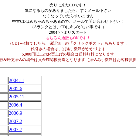
売りに来たCDです！
気になるものがありましたら、すぐメール下さい
なくなっていたらすいません
中古CDはめちゃめちゃあるので、メールで問い合わせ下さい！
（Aランクとは、CDにキズがない事です ）
2004.7.7よりスタート
もちろん通販もOKです！
（CD1～4枚でしたら、保証無しの『クリックポスト』もあります！
代引きの場合は、別途手数料がかかります
5,000円以上のお買上げの場合は送料無料になります
行&郵便振込の場合は入金確認後発送となります（振込み手数料はお客様負
2004.11
2005.6
2005.11
2006.4
2006.9
2007.2
2007.7