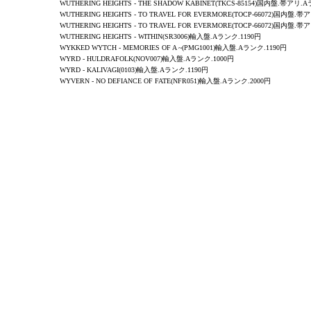
WUTHERING HEIGHTS - THE SHADOW KABINET(TKCS-85154)国内盤.帯アリ.
WUTHERING HEIGHTS - TO TRAVEL FOR EVERMORE(TOCP-66072)国内盤.
WUTHERING HEIGHTS - TO TRAVEL FOR EVERMORE(TOCP-66072)国内盤.帯
WUTHERING HEIGHTS - WITHIN(SR3006)輸入盤.Aランク.1190円
WYKKED WYTCH - MEMORIES OF A ~(PMG1001)輸入盤.Aランク.1190円
WYRD - HULDRAFOLK(NOV007)輸入盤.Aランク.1000円
WYRD - KALIVAGI(0103)輸入盤.Aランク.1190円
WYVERN
-
NO DEFIANCE OF FATE
(NFR051)輸入盤.Aランク.2000円