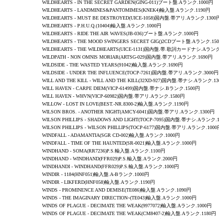
WILDHEARTS -
IN THE SECRET GARDEN
(GING-011)ブート盤.Aランク.1000円
WILDHEARTS - LANDMINES&PANTOMIMES(KNEK4)輸入盤.Aランク.1190円
WILDHEARTS - MUST BE DESTROYED(UICE-1058)国内盤.帯アリ.Aランク.1300
WILDHEARTS - P.H.U.Q.(10404)輸入盤.Aランク.1000円
WILDHEARTS - RIDE THE AIR WAVES(JB-036)ブート盤.Aランク.1000円
WILDHEARTS -
THE MOOD SWINGERS SECRET GIG
()2CDブート盤.Aランク.15
WILDHEARTS - THE WILDHEARTS(UICE-1131)
国内盤.帯.歌詞カードナシ.Aランク.
WILDPATH - NON OMNIS MORIAR(ARTSG-029)国内盤.帯アリ.Aランク.1690円
WILDSIDE - THE WASTED YEARS(91042)輸入盤.Aランク.1690円
WILDSIDE - UNDER THE INFLUENCE(TOCP-7261)国内盤.帯アリ.Aランク.3000円
WILL AND THE KILL
- WILL AND THE KILL(32XD-927)国内盤.帯ナシ.Aランク.1
WILL HAVEN -
CARPE DIEM
(VICP-61499)国内盤.帯ナシ.Bランク.1500円
WILL HAVEN
- WHVN(VICP-60982)国内盤.帯アリ.Aランク.1580円
WILLOW - LOST IN LOVE(BEST.-NR.8300-2)輸入盤.Aランク.1190円
WILSON BROS.
- ANOTHER NIGHT(AMCY-6041)国内盤.帯アリ.Aランク.1300円
WILSON PHILLIPS
-
SHADOWS AND LIGHT
(TOCP-7095)国内盤.帯ナシ.Aランク.1
WILSON PHILLIPS
-
WILSON PHILLIPS
(TOCP-6177)国内盤.帯アリ.Aランク.1000
WINDFALL
-
ADAMANTIA
(SGR CD-002)輸入盤.Aランク.1000円
WINDFALL -
TIME OF THE HAUNTED
(SR-0021)輸入盤.Aランク.1000円
WINDHAND - SOMA(RR7236)P.S.輸入盤.Aランク.1100円
WINDHAND - WINDHAND(FFR029)P.S.輸入盤.Aランク.2000円
WINDHANDI - WINDHAND(FFR029)P.S.輸入盤.Aランク.1000円
WINDIR -
1184
(HNF051)輸入盤.A-Bランク.1000円
WINDIR - LIKFERD(HNF058)輸入盤.Aランク.1190円
WINDS
-
PROMINENCE AND DEMISE
(TE086)輸入盤.Aランク.1090円
WINDS
-
THE IMAGINARY DIRECTION~
(TE043)輸入盤.Aランク.1000円
WINDS OF PLAGUE
-
DECIMATE THE WEAK
(9977072)輸入盤.Aランク.1000円
WINDS OF PLAGUE -
DECIMATE THE WEAK
(CM8407-2)輸入盤.Aランク.1180円