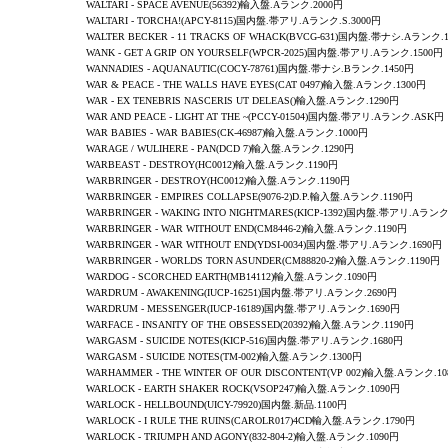
WALTARI - SPACE AVENUE(56392)輸入盤.Aランク.2000円
WALTARI - TORCHA!(APCY-8115)国内盤.帯アリ.Aランク.S.3000円
WALTER BECKER - 11 TRACKS OF WHACK(BVCG-631)国内盤.帯ナシ.Aランク.
WANK - GET A GRIP ON YOURSELF(WPCR-2025)国内盤.帯アリ.Aランク.1500円
WANNADIES
-
AQUANAUTIC(COCY-78761)国内盤.帯ナシ.Bランク.1450円
WAR & PEACE - THE WALLS HAVE EYES(CAT 0497)輸入盤.Aランク.1300円
WAR - EX TENEBRIS NASCERIS UT DELEAS()輸入盤.Aランク.1290円
WAR AND PEACE - LIGHT AT THE ~(PCCY-01504)国内盤.帯アリ.Aランク.ASK円
WAR BABIES - WAR BABIES(CK-46987)輸入盤.Aランク.1000円
WARAGE / WULIHERE - PAN(DCD 7)輸入盤.Aランク.1290円
WARBEAST - DESTROY(HC0012)輸入盤.Aランク.1190円
WARBRINGER - DESTROY(HC0012)輸入盤.Aランク.1190円
WARBRINGER -
EMPIRES COLLAPSE
(9076-2)D.P.輸入盤.Aランク.1190円
WARBRINGER - WAKING INTO NIGHTMARES(KICP-1392)国内盤.帯アリ.Aランク
WARBRINGER - WAR WITHOUT END(CM8446-2)輸入盤.Aランク.1190円
WARBRINGER - WAR WITHOUT END(YDSI-0034)国内盤.帯アリ.Aランク.1690円
WARBRINGER - WORLDS TORN ASUNDER(CM88820-2)輸入盤.Aランク.1190円
WARDOG - SCORCHED EARTH(MB14112)輸入盤.Aランク.1090円
WARDRUM - AWAKENING(IUCP-16251)国内盤.帯アリ.Aランク.2690円
WARDRUM - MESSENGER(IUCP-16189)国内盤.帯アリ.Aランク.1690円
WARFACE
-
INSANITY OF THE OBSESSED
(20392)輸入盤.Aランク.1190円
WARGASM - SUICIDE NOTES(KICP-516)国内盤.帯アリ.Aランク.1680円
WARGASM - SUICIDE NOTES(TM-002)輸入盤.Aランク.1300円
WARHAMMER -
THE WINTER OF OUR DISCONTENT
(VP 002)輸入盤.Aランク.10
WARLOCK - EARTH SHAKER ROCK(VSOP247)輸入盤.Aランク.1090円
WARLOCK - HELLBOUND(UICY-79920)国内盤.新品.1100円
WARLOCK - I RULE THE RUINS(CAROLR017)4CD輸入盤.Aランク.1790円
WARLOCK - TRIUMPH AND AGONY(832-804-2)輸入盤.Aランク.1090円