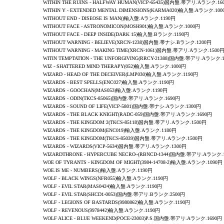
WITHIN THE RUINS - HALFWAY HUMAN(VICP-65435)国内盤.帯アリ.Aランク.16
WITHIN Y -
EXTENDED MENTAL DIMENSIONS
(KARMA020)輸入盤.Aランク.100
WITHOUT END - DISEOSE IS MAN
()輸入盤.Aランク.1190円
WITHOUT FACE - ASTRONOMICON
(MOSH901)輸入盤.Aランク.1000円
WITHOUT FACE - DEEP INSIDE
(DARK 15)輸入盤.Bランク.1190円
WITHOUT WARNING
- BELIEVE(XRCN-1238)国内盤.帯ナシ.Bランク.1200円
WITHOUT WARNING
- MAKING TIME(XRCN-1061)国内盤.帯アリ.Aランク.1500
WITIN TEMPTATION - THE UNFORGIVING(RRCY-21388)国内盤.帯アリ.Aランク.
WIZ -
SHATTERED MIND THERAPY
(052)輸入盤.Aランク.1000円
WIZARD -
HEAD OF THE DECEIVER
(LMP030)輸入盤.Aランク.1190円
WIZARDS
-
BEST SPELLS
(ENC027)輸入盤.Aランク.1190円
WIZARDS
-
GOOCHAN
(MAS053)輸入盤.Aランク.1190円
WIZARDS - ODIN(TKCS-85065)国内盤.帯アリ.Aランク.1690円
WIZARDS - SOUND OF LIFE(VICP-5801)国内盤.帯ナシ.Aランク.1300円
WIZARDS -
THE BLACK KNIGHT
(RADC-059)国内盤.帯アリ.Aランク.1690円
WIZARDS -
THE KINGDOM 2
(TKCS-85118)国内盤.帯アリ.Aランク.1500円
WIZARDS -
THE KINGDOM
(ENC019)輸入盤.Aランク.1180円
WIZARDS - THE KINGDOM(TKCS-85039)国内盤.帯アリ.Aランク.1500円
WIZARDS
-
WIZARDS
(VICP-5634)国内盤.帯アリ.Aランク.1300円
WIZARDTHRONE -
HYPERCUBE NECRO~
(RBNCD-1344)国内盤.帯アリ.Aランク.
WOE OF TYRANTS -
KINGDOM OF MIGHT
(3984-14708-2)輸入盤.Aランク.1090円
WOE.IS ME
-
NUMBERS
()輸入盤.Aランク.1190円
WOLF - BLACK WINGS(NFR055)輸入盤.Aランク.1190円
WOLF - EVIL STAR(MAS0424)輸入盤.Aランク.1190円
WOLF - EVIL STAR(SHCD1-0053)国内盤.帯アリ.Bランク.2500円
WOLF - LEGIONS OF BASTARDS(9980862)輸入盤.Aランク.1190円
WOLF - REVENOUS(9978442)輸入盤.Aランク.1190円
WOLF ALICE - BLUE WEEKEND(POCE-23003)P.S.国内盤.帯アリ.Aランク.1690円