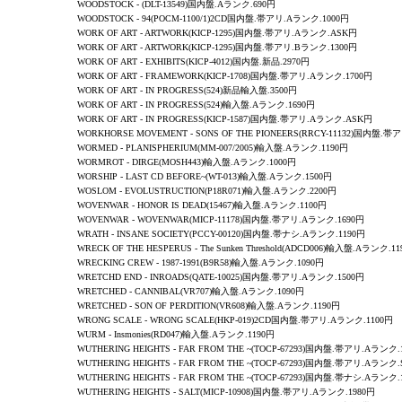
WOODSTOCK
-
(DLT-13549)国内盤.Aランク.690円
WOODSTOCK
-
94
(POCM-1100/1)2CD国内盤.帯アリ.Aランク.1000円
WORK OF ART - ARTWORK(KICP-1295)国内盤.帯アリ.Aランク.ASK円
WORK OF ART - ARTWORK(KICP-1295)国内盤.帯アリ.Bランク.1300円
WORK OF ART - EXHIBITS(KICP-4012)国内盤.新品.2970円
WORK OF ART - FRAMEWORK(KICP-1708)国内盤.帯アリ.Aランク.1700円
WORK OF ART - IN PROGRESS(524)新品輸入盤.3500円
WORK OF ART - IN PROGRESS(524)輸入盤.Aランク.1690円
WORK OF ART - IN PROGRESS(KICP-1587)国内盤.帯アリ.Aランク.ASK円
WORKHORSE MOVEMENT
-
SONS OF THE PIONEERS
(RRCY-11132)国内盤.帯
WORMED
-
PLANISPHERIUM
(MM-007/2005)輸入盤.Aランク.1190円
WORMROT
-
DIRGE
(MOSH443)輸入盤.Aランク.1000円
WORSHIP
-
LAST CD BEFORE~
(WT-013)輸入盤.Aランク.1500円
WOSLOM
-
EVOLUSTRUCTION
(P18R071)輸入盤.Aランク.2200円
WOVENWAR
-
HONOR IS DEAD
(15467)輸入盤.Aランク.1100円
WOVENWAR
-
WOVENWAR
(MICP-11178)国内盤.帯アリ.Aランク.1690円
WRATH - INSANE SOCIETY(PCCY-00120)国内盤.帯ナシ.Aランク.1190円
WRECK OF THE HESPERUS - The Sunken Threshold
(ADCD006
)輸入盤.Aランク.11
WRECKING CREW
-
1987-1991
(B9R58)輸入盤.Aランク.1090円
WRETCHD END
-
INROADS
(QATE-10025)国内盤.帯アリ.Aランク.1500円
WRETCHED - CANNIBAL(VR707)輸入盤.Aランク.1090円
WRETCHED - SON OF PERDITION(VR608)輸入盤.Aランク.1190円
WRONG SCALE
-
WRONG SCALE
(HKP-019)2CD国内盤.帯アリ.Aランク.1100円
WURM - Insmonies
(RD047
)輸入盤.Aランク.1190円
WUTHERING HEIGHTS - FAR FROM THE ~(TOCP-67293)国内盤.帯アリ.Aランク.
WUTHERING HEIGHTS - FAR FROM THE ~(TOCP-67293)国内盤.帯アリ.Aランク.
WUTHERING HEIGHTS - FAR FROM THE ~(TOCP-67293)国内盤.帯ナシ.Aランク.
WUTHERING HEIGHTS - SALT(MICP-10908)国内盤.帯アリ.Aランク.1980円