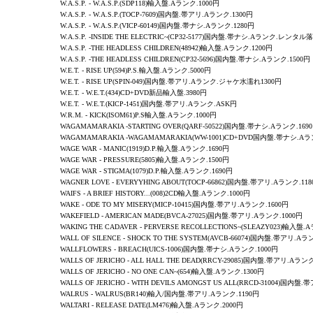
W.A.S.P. - W.A.S.P.(SDP118)輸入盤.Aランク.1000円
W.A.S.P. - W.A.S.P.(TOCP-7609)国内盤.帯アリ.Aランク.1300円
W.A.S.P. - W.A.S.P.(VICP-60149)国内盤.帯ナシ.Aランク.1280円
W.A.S.P. -INSIDE THE ELECTRIC~(CP32-5177)国内盤.帯ナシ.Aランク.レンタル落
W.A.S.P. -THE HEADLESS CHILDREN(48942)輸入盤.Aランク.1200円
W.A.S.P. -THE HEADLESS CHILDREN(CP32-5696)国内盤.帯ナシ.Aランク.1500円
W.E.T. - RISE UP(594)P.S.輸入盤.Aランク.5000円
W.E.T. - RISE UP(SPIN-049)国内盤.帯アリ.Aランク.ジャケ水濡れ1300円
W.E.T. - W.E.T.(434)CD+DVD新品輸入盤.3980円
W.E.T. - W.E.T.(KICP-1451)国内盤.帯アリ.Aランク.ASK円
W.R.M.
-
KICK
(ISOM61)P.S輸入盤.Aランク.1000円
WAGAMAMARAKIA -STARTING OVER(QARF-50522)国内盤.帯ナシ.Aランク.169
WAGAMAMARAKIA -WAGAMAMARAKIA(WW-1001)CD+DVD国内盤.帯ナシ.Aラ
WAGE WAR - MANIC(1919)D.P.輸入盤.Aランク.1690円
WAGE WAR - PRESSURE(5805)輸入盤.Aランク.1500円
WAGE WAR - STIGMA(1079)D.P.輸入盤.Aランク.1690円
WAGNER LOVE - EVERYYHING ABOUT(TOCP-66862)国内盤.帯アリ.Aランク.11
WAIFS - A BRIEF HISTORY...(008)2CD輸入盤.Aランク.1000円
WAKE
-
ODE TO MY MISERY
(MICP-10415)国内盤.帯アリ.Aランク.1600円
WAKEFIELD
-
AMERICAN MADE
(BVCA-27025)国内盤.帯アリ.Aランク.1000円
WAKING THE CADAVER
-
PERVERSE RECOLLECTIONS~
(SLEAZY023)輸入盤.
WALL OF SILENCE
- SHOCK TO THE SYSTEM(AVCB-66074)国内盤.帯アリ.Aラ
WALLFLOWERS
-
BREACH
(UICS-1006)国内盤.帯ナシ.Aランク.1000円
WALLS OF JERICHO
- ALL HALL THE DEAD(RRCY-29085)国内盤.帯アリ.Aランク
WALLS OF JERICHO
- NO ONE CAN~(654)輸入盤.Aランク.1300円
WALLS OF JERICHO
- WITH DEVILS AMONGST US ALL(RRCD-31004)国内盤
WALRUS - WALRUS(BR140)輸入/国内盤.帯アリ.Aランク.1190円
WALTARI - RELEASE DATE(LM476)輸入盤.Aランク.2000円