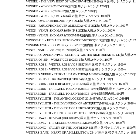
WINGER - THE VERY BEST OF WINGER(WPCR-12800)国内盤.帯ナシ.Aランク.1
WINGER
-
WINGER
(25P2-2396)国内盤.帯ナシ.Aランク.1200円
WINGER
-
WINGER
(781867-2)輸入盤.Aランク.1080円
WINGER
-
WINGER
(AMCY-696)国内盤.帯ナシ.Aランク.1000円
WINGS - OVER AMERICA(8814)P.S.2CD輸入盤.Aランク.1200円
WINGS - PARLOPHONE/OVER AMERICA(46715)2CD輸入盤.Aランク.1300円
WINGS - VENUS SND MARS(6504)P.S.2CD輸入盤.Aランク.1200円
WINGS - VENUS SND MARS(TOCP-5984)国内盤.帯ナシ.Aランク.1200円
WINGS/PAUL - HITS AND HISTORY(TOCP-65746/7)2CD国内盤.帯ナシ.Aランク.2
WINKING OWL -
BLOOMING
(VPCC-81870)国内盤.帯アリ.Aランク.1300円
WINTARNAHT - Pestilenz
(OAP2010
)輸入盤.Aランク.1190円
WINTER OF APOKALYPSE - SOLITARY WINTER NIGHT(DEAD 56 CD)輸入盤.
WINTER OF SIN
-
WORST
(CCP100263-2)輸入盤.Aランク.1190円
WINTER ROSE - WINTER ROSE(VICP-5852)国内盤.帯アリ.Aランク.1500円
WINTER ROSE - WINTER ROSE(VICP-5852)国内盤.帯ナシ.Bランク.1200円
WINTER'S VERGE
-
ETERNAL DAMNATION
(LMP0803-104)輸入盤.Aランク.1090
WINTERBLUT - DER6.DAVOCH(DTB005)輸入盤.Aランク.1190円
WINTERBORN -
COLD REALITY
(KICP-1206)国内盤.帯アリ.Aランク.1690円
WINTERBORN -
FAREWELL TO SAINTS
(MICP-10794)国内盤.帯アリ.Aランク.16
WINTERBORN -
FAREWELL TO SAINTS
(MICP-10794)新品国内盤.1690円
WINTERFYLLETH
-
THE ANTHOLOGE2007-2013
(457)輸入盤.Aランク.2666円
WINTERFYLLETH
-
THE DIVINATION OF ANTIQUITY
(566)輸入盤.Aランク.2666
WINTERFYLLETH
-
THE GHOST OF HERITAGE
(495)輸入盤.Aランク.2666円
WINTERFYLLETH
-
THE THRENODY OF TRIUMPH
(508)輸入盤.Aランク.2666円
WINTERHAWK - REVIVAL(ROCK003V2)国内盤.帯ナシ.Aランク.2000円
WINTERLONG -
THE SECOND COMING
(LMC075)輸入盤.Aランク.1000円
WINTERLONG -
VALLEY OF THE LOST
(KICP-858)国内盤.帯ナシ.Aランク.1500円
WINTERS BANE - HEART OF A KILLER(TECW-23414)国内盤.帯アリ.Aランク.169