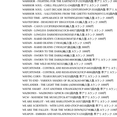
WARRIIOR - FIGHTING FOR THE EARTH(VJCP-23239)国内盤.帯アリ.Aランク.69
WARRIOR SOUL
- CHILL PILL(MVCG-134)国内盤.帯アリ.Aランク.1500円
WARRIOR SOUL - LAST DECADE DEAD CENTURY(WPCP-3518)国内盤.帯アリ.
WARRIOR SOUL
- SALUTATIONS FROM THE GHETTO NATION(MVCG-95)
WASTED TIME
-
APPEARANCE OF NOTHING
(ESM174)輸入盤.Aランク.1000円
WASTEFORM
-
DESIGNED BY DISGUST
(SR-131)輸入盤.Aランク.1090円
WATAIN - CASUS LUCIFERI(SOM185)輸入盤.Aランク.1090円
WATAIN - LOWLESS DARKNESS(COCB-60027)国内盤.帯アリ.Aランク.1690円
WATAIN - LOWLESS DARKNESS(SOM203)D.P.輸入盤.Aランク.3000円
WATAIN -
RABID DEATH'S CURSE
(SOM187)D.P.輸入盤.Aランク.1000円
WATAIN - RABID DEATHS CVRSE()輸入盤.Aランク.1290円
WATAIN - RABID DEATHS CVRSE(187)新品輸入盤.3000円
WATAIN -
SWORN TO THE DARK
()輸入盤.Aランク.1000円
WATAIN -
SWORN TO THE DARK
(148)輸入盤.Aランク.3000円
WATAIN -
SWORN TO THE DARK
(SOM1480OBI)輸入国内盤.帯アリ.Aランク.169
WATAIN -
THE WILD HUNT
(CM2323)輸入盤.Aランク.1190円
WATCHTOWER - CONTROL AND RESISATANCE(VICP-64520)国内盤.帯アリ.Aラ
WATCHTOWER - CONTROL AND RESISATANCE(VICP-8006)国内盤.帯アリ.Aラン
WAVING CORN - TEARSURF(APCY-8233)国内盤.帯アリ.Aランク.S.1000円
WAY TO END - VARIOUS SHADES OF BLACK(AO-007)輸入盤.Aランク.1090円
WAYLANDER - THE LIGHT THE DARK~(ADM1830)輸入盤.Aランク.1000円
WAYNE SMART - JUST ANOTHER STRANGER(VICP-60067)国内盤.帯アリ.Aラン
WAZBONES - WAZBONES+5(PHCR-1361)国内盤.帯アリ.Aランク.1500円
WCW - MAYHEM THE MUSIC(TFCK-87719)国内盤.帯アリ.Aランク.1000円
WE ARE HARLOT - WE ARE HARLOT(WPCR-16357)国内盤.帯アリ.Aランク.1690
WE ARE SCIENTISTS
-
WITH LOVE AND~
(TOCP-66518)国内盤.帯アリ.Aランク.1
WE ARE THE FALLEN - TEAR THE WORLD DOWN(252740)輸入盤.Aランク.1190
WEAPON
-
EMBERS AND REVELATIONS
(YSCY-1250)国内盤.帯アリ.Aランク.12