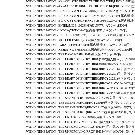
WITHIN TEMPTATION - AN ACOUSTIC NIGHT AT THE THEATRE(RRCY-213
WITHIN TEMPTATION - AN ACOUSTIC NIGHT AT THE THEATRE(RRCY-213
WITHIN TEMPTATION - BLACK SYMPHONY(179082)CD+DVD輸入盤.Aランク.1
WITHIN TEMPTATION - BLACK SYMPHONY(RRCY-29166/8)2CD+DVD国内盤
WITHIN TEMPTATION - BLACK SYMPHONY(RRCY-29166/8)2CD+DVD国内盤
WITHIN TEMPTATION -
ENTER
(MICP-10029)国内盤.帯アリ.Aランク.1500円
WITHIN TEMPTATION -
HYDRA
(VICP-65205)国内盤.帯アリ.Aランク.1500円
WITHIN TEMPTATION
-
LET US BURN
(51935)
D.P.2CD+BLU-RAY
輸入盤.Aランク.
WITHIN TEMPTATION
-
MOTHER EARTH
(51935)輸入盤.Aランク.1090円
WITHIN TEMPTATION -
PARADISE
(VICP-65191)国内盤.帯アリ.Aランク.700円
WITHIN TEMPTATION -
RESIST
(VICP-65510)P.S.国内盤.帯ナシ.Aランク.1500円
WITHIN TEMPTATION - THE DANCE(DSFA-1015)輸入盤.Aランク.690円
WITHIN TEMPTATION - THE HEART OF EVERYTHING(1082)輸入盤.Aランク.100
WITHIN TEMPTATION - THE HEART OF EVERYTHING(88697066242)P.S.輸入盤
WITHIN TEMPTATION -
THE HEART OF EVERYTHING
(RRCY-21281)国内盤.帯ア
WITHIN TEMPTATION -
THE HEART OF EVERYTHING
(RRCY-21281)国内盤.帯ア
WITHIN TEMPTATION -
THE HEART OF EVERYTHING
(RRCY-21281)国内盤.帯ナ
WITHIN TEMPTATION -
THE HEART OF EVERYTHING
(RRCY-29147)CD+DVD
WITHIN TEMPTATION -
THE HEART OF EVERYTHING
(RRCY-29147)CD+DVD
WITHIN TEMPTATION -
THE HEART OF EVERYTHING
(RRCY-29147)新品国内盤.3
WITHIN TEMPTATION -
THE SILENT FORCE
(82876 64517 2)輸入盤.Aランク.109
WITHIN TEMPTATION -
THE SILENT FORCE
(RRCY-25019)国内盤.帯ナシ.Aランク
WITHIN TEMPTATION -
THE SILENT FORCE
(RRCY-29107)国内盤DVD付.帯アリ.
WITHIN TEMPTATION -
THE SILENT FORCE
(RRCY-29107)国内盤DVD付.帯アリ.
WITHIN TEMPTATION -
THE UNFORGIVING
(1686)輸入盤.Aランク.1000円
WITHIN TEMPTATION -
THE UNFORGIVING
(RR7715-5)輸入盤DVD付.Aランク.A
WITHIN TEMPTATION -
THE UNFORGIVING
(RRCY-29233/4)国内盤DVD付.帯アリ
WITHIN TEMPTATION -
THE UNFORGIVING
(RRCY-29233/4)国内盤DVD付.帯ナシ