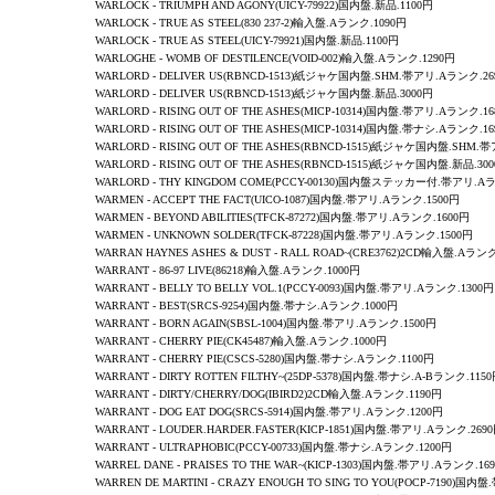
WARLOCK - TRIUMPH AND AGONY(UICY-79922)国内盤.新品.1100円
WARLOCK - TRUE AS STEEL(830 237-2)輸入盤.Aランク.1090円
WARLOCK - TRUE AS STEEL(UICY-79921)国内盤.新品.1100円
WARLOGHE
- WOMB OF DESTILENCE(VOID-002)輸入盤.Aランク.1290円
WARLORD
- DELIVER US(RBNCD-1513)紙ジャケ国内盤.SHM.帯アリ.Aランク.26
WARLORD
- DELIVER US(RBNCD-1513)紙ジャケ国内盤.新品.3000円
WARLORD
- RISING OUT OF THE ASHES(MICP-10314)国内盤.帯アリ.Aランク.1
WARLORD
- RISING OUT OF THE ASHES(MICP-10314)国内盤.帯ナシ.Aランク.1
WARLORD
- RISING OUT OF THE ASHES(RBNCD-1515)紙ジャケ国内盤.SHM.
WARLORD
- RISING OUT OF THE ASHES(RBNCD-1515)紙ジャケ国内盤.新品.30
WARLORD - THY KINGDOM COME(PCCY-00130)国内盤ステッカー付.帯アリ.A
WARMEN - ACCEPT THE FACT(UICO-1087)国内盤.帯アリ.Aランク.1500円
WARMEN -
BEYOND ABILITIES
(TFCK-87272)国内盤.帯アリ.Aランク.1600円
WARMEN -
UNKNOWN SOLDER
(TFCK-87228)国内盤.帯アリ.Aランク.1500円
WARRAN HAYNES ASHES & DUST - RALL ROAD~(CRE3762)2CD輸入盤.Aランク
WARRANT - 86-97 LIVE(86218)輸入盤.Aランク.1000円
WARRANT -
BELLY TO BELLY VOL.1
(PCCY-0093)国内盤.帯アリ.Aランク.1300円
WARRANT - BEST(SRCS-9254)国内盤.帯ナシ.Aランク.1000円
WARRANT -
BORN AGAIN
(SBSL-1004)国内盤.帯アリ.Aランク.1500円
WARRANT - CHERRY PIE(CK45487)輸入盤.Aランク.1000円
WARRANT - CHERRY PIE(CSCS-5280)国内盤.帯ナシ.Aランク.1100円
WARRANT -
DIRTY ROTTEN FILTHY~
(25DP-5378)国内盤.帯ナシ.A-Bランク.115
WARRANT - DIRTY/CHERRY/DOG(IBIRD2)2CD輸入盤.Aランク.1190円
WARRANT
-
DOG EAT DOG
(SRCS-5914)国内盤.帯アリ.Aランク.1200円
WARRANT -
LOUDER.HARDER.FASTER
(KICP-1851)国内盤.帯アリ.Aランク.269
WARRANT -
ULTRAPHOBIC
(PCCY-00733)国内盤.帯ナシ.Aランク.1200円
WARREL DANE
-
PRAISES TO THE WAR~
(KICP-1303)国内盤.帯アリ.Aランク.16
WARREN DE MARTINI
- CRAZY ENOUGH TO SING TO YOU(POCP-7190)国