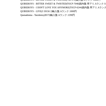
QUIREBOYS
- BITTER SWEET & TWISTED(TOCP-7048)国内盤.帯アリ.Aランク.S
QUIREBOYS
- I DON'T LOVE YOU ANYMORE(TOCP-6244)国内盤.帯アリ.Aランク
QUIREBOYS -
LIVE
(3 59156 2)輸入盤.Aランク.1000円
Quenadreena - Taxidermy(8573)輸入盤.Aランク.1290円