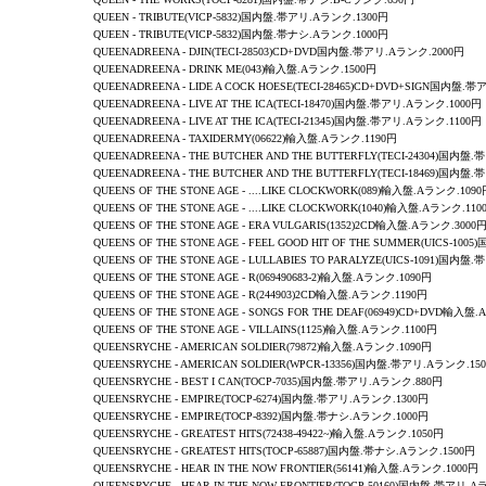
QUEEN
-
TRIBUTE
(VICP-5832)国内盤.帯アリ.Aランク.1300円
QUEEN
-
TRIBUTE
(VICP-5832)国内盤.帯ナシ.Aランク.1000円
QUEENADREENA - DJIN(TECI-28503)CD+DVD国内盤.帯アリ.Aランク.2000円
QUEENADREENA - DRINK ME(043)輸入盤.Aランク.1500円
QUEENADREENA - LIDE A COCK HOESE(TECI-28465)CD+DVD+SIGN国内盤.
QUEENADREENA - LIVE AT THE ICA(TECI-18470)国内盤.帯アリ.Aランク.1000円
QUEENADREENA - LIVE AT THE ICA(TECI-21345)国内盤.帯アリ.Aランク.1100円
QUEENADREENA - TAXIDERMY(06622)輸入盤.Aランク.1190円
QUEENADREENA - THE BUTCHER AND THE BUTTERFLY(TECI-24304)国内盤
QUEENADREENA - THE BUTCHER AND THE BUTTERFLY(TECI-18469)国内盤
QUEENS OF THE STONE AGE - ....LIKE CLOCKWORK(089)輸入盤.Aランク.109
QUEENS OF THE STONE AGE - ....LIKE CLOCKWORK(1040)輸入盤.Aランク.110
QUEENS OF THE STONE AGE - ERA VULGARIS(1352)2CD輸入盤.Aランク.3000
QUEENS OF THE STONE AGE - FEEL GOOD HIT OF THE SUMMER(UICS-1
QUEENS OF THE STONE AGE - LULLABIES TO PARALYZE(UICS-1091)国内
QUEENS OF THE STONE AGE - R(069490683-2)輸入盤.Aランク.1090円
QUEENS OF THE STONE AGE - R(244903
)2CD輸入盤.Aランク.1190円
QUEENS OF THE STONE AGE - SONGS FOR THE DEAF(06949)CD+DVD輸入盤
QUEENS OF THE STONE AGE - VILLAINS(1125)輸入盤.Aランク.1100円
QUEENSRYCHE
-
AMERICAN SOLDIER
(79872)輸入盤.Aランク.1090円
QUEENSRYCHE
-
AMERICAN SOLDIER
(WPCR-13356)国内盤.帯アリ.Aランク.15
QUEENSRYCHE - BEST I CAN(TOCP-7035)国内盤.帯アリ.Aランク.880円
QUEENSRYCHE -
EMPIRE
(TOCP-6274)国内盤.帯アリ.Aランク.1300円
QUEENSRYCHE -
EMPIRE
(TOCP-8392)国内盤.帯ナシ.Aランク.1000円
QUEENSRYCHE -
GREATEST HITS
(72438-49422~)輸入盤.Aランク.1050円
QUEENSRYCHE -
GREATEST HITS
(TOCP-65887)国内盤.帯ナシ.Aランク.1500円
QUEENSRYCHE -
HEAR IN THE NOW FRONTIER
(56141)輸入盤.Aランク.1000円
QUEENSRYCHE -
HEAR IN THE NOW FRONTIER
(TOCP-50160)国内盤.帯アリ.A