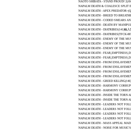
NAOTO SHIBATA
-
STAND PROUD! 2
(A
NAPALM DEATH & COALESCE
SPLIT
NAPALM DEATH
-
APEX PREDATOR~
(
NAPALM DEATH -
BREED TO BREATH
NAPALM DEATH
- CODED SMEARS A
NAPALM DEATH - DEATH BY MANIP
NAPALM DEATH - DIATRIBES(141)
NAPALM DEATH - DIATRIBES(TFCK
NAPALM DEATH
-
ENEMY OF THE MUS
NAPALM DEATH
-
ENEMY OF THE MUS
NAPALM DEATH
-
ENEMY OF THE MUS
NAPALM DEATH - FEAR,EMPTINESS,
NAPALM DEATH - FEAR,EMPTINESS
NAPALM DEATH
- FROM ENSLAVEME
NAPALM DEATH
- FROM ENSLAVEME
NAPALM DEATH
- FROM ENSLAVEME
NAPALM DEATH
- FROM ENSLAVEME
NAPALM DEATH - GREED KILLING(
NAPALM DEATH
- HARMONY CORRUP
NAPALM DEATH
-
HARMONY CORRUP
NAPALM DEATH
-
INSIDE THE TORN A
NAPALM DEATH - INSIDE THE TOR
NAPALM DEATH
- LEADERS NOT FOL
NAPALM DEATH -
LEADERS NOT FOLL
NAPALM DEATH
-
LEADERS NOT FOL
NAPALM DEATH - LEADERS NOT FO
NAPALM DEATH - MASS APPEAL M
NAPALM DEATH
-
NOISE FOR MUSIC'