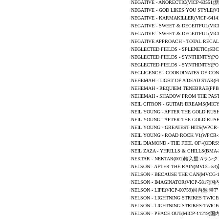
NEGATIVE - ANORECTIC(VICP-6355
NEGATIVE - GOD LIKES YOU STYLE(
NEGATIVE - KARMAKILLER(VICP-64
NEGATIVE - SWEET & DECEITFUL(
NEGATIVE - SWEET & DECEITFUL(
NEGATIVE APPROACH - TOTAL REC
NEGLECTED FIELDS - SPLENETIC(
NEGLECTED FIELDS - SYNTHINITY
NEGLECTED FIELDS - SYNTHINITY
NEGLIGENCE - COORDINATES OF CO
NEHEMAH - LIGHT OF A DEAD STAR
NEHEMAH - REQUIEM TENEBRAE(F
NEHEMAH - SHADOW FROM THE PA
NEIL CITRON -
GUITAR DREAMS
(MIC
NEIL YOUNG
-
AFTER THE GOLD RUS
NEIL YOUNG
-
AFTER THE GOLD RUS
NEIL YOUNG -
GREATEST HITS
(WPCR
NEIL YOUNG
-
ROAD ROCK V1
(WPCR
NEIL DIAMOND -
THE FEEL OF~
(ODRS
NEIL ZAZA - YHRILLS & CHILLS(B
NEKTAR -
NEKTAR
(001)
輸入盤.Aランク.
NELSON - AFTER THE RAIN(MVCG
NELSON - BECAUSE THE CAN(MVC
NELSON - IMAGINATOR(VICP-581
NELSON - LIFE(VICP-60759)国内盤.
NELSON - LIGHTNING STRIKES TWI
NELSON - LIGHTNING STRIKES TW
NELSON - PEACE OUT(MICP-1121