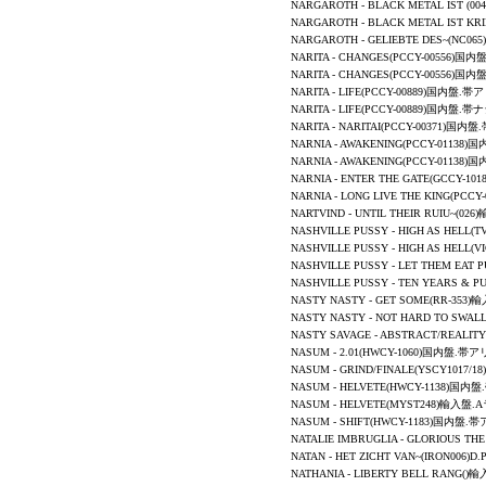
NARGAROTH - BLACK METAL IST (
NARGAROTH - BLACK METAL IST K
NARGAROTH - GELIEBTE DES~(NC0
NARITA -
CHANGES
(PCCY-00556)国
NARITA -
CHANGES
(PCCY-00556)国
NARITA - LIFE(PCCY-00889)国内盤.
NARITA - LIFE(PCCY-00889)国内盤.
NARITA - NARITAI(PCCY-00371)国
NARNIA - AWAKENING(PCCY-0113
NARNIA - AWAKENING(PCCY-01138
NARNIA - ENTER THE GATE(GCCY-
NARNIA - LONG LIVE THE KING(P
NARTVIND - UNTIL THEIR RUIU~(0
NASHVILLE PUSSY
-
HIGH AS HELL
(T
NASHVILLE PUSSY
-
HIGH AS HELL
(V
NASHVILLE PUSSY
-
LET THEM EAT 
NASHVILLE PUSSY
-
TEN YEARS & PU
NASTY NASTY - GET SOME(RR-35
NASTY NASTY - NOT HARD TO SW
NASTY SAVAGE
-
ABSTRACT/REALITY
NASUM
- 2.01(HWCY-1060)国内盤.帯
NASUM
- GRIND/FINALE(YSCY1017
NASUM
- HELVETE(HWCY-1138)国内
NASUM - HELVETE(MYST248)輸入盤.
NASUM
- SHIFT(HWCY-1183)国内盤.
NATALIE IMBRUGLIA
-
GLORIOUS THE 
NATAN
-
HET ZICHT VAN~
(IRON006)
NATHANIA
-
LIBERTY BELL RANG
()輸