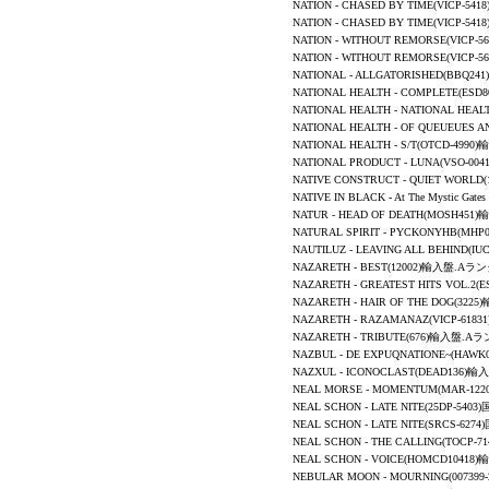
NATION - CHASED BY TIME(VICP-
NATION - CHASED BY TIME(VICP-
NATION - WITHOUT REMORSE(VIC
NATION - WITHOUT REMORSE(VIC
NATIONAL
-
ALLGATORISHED
(BBQ24
NATIONAL HEALTH
-
COMPLETE
(ESD
NATIONAL HEALTH
-
NATIONAL HEAL
NATIONAL HEALTH
-
OF QUEUEUES A
NATIONAL HEALTH
-
S/T
(OTCD-499
NATIONAL PRODUCT - LUNA(VSO-
NATIVE CONSTRUCT - QUIET WORL
NATIVE IN BLACK - At The Mystic Gates O
NATUR
-
HEAD OF DEATH
(MOSH451)
NATURAL SPIRIT
-
PYCKONYHB
(MHP
NAUTILUZ - LEAVING ALL BEHIND(
NAZARETH -
BEST
(12002)輸入盤.Aラン
NAZARETH -
GREATEST HITS VOL.2
(
NAZARETH -
HAIR OF THE DOG
(322
NAZARETH - RAZAMANAZ(VICP-618
NAZARETH -
TRIBUTE
(676)輸入盤.Aラ
NAZBUL - DE EXPUQNATIONE~(HA
NAZXUL - ICONOCLAST(DEAD136)
NEAL MORSE - MOMENTUM(MAR-1
NEAL SCHON - LATE NITE(25DP-5
NEAL SCHON - LATE NITE(SRCS-6
NEAL SCHON - THE CALLING(TOCP
NEAL SCHON
- VOICE(HOMCD10418
NEBULAR MOON -
MOURNING
(00739