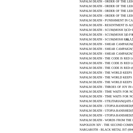
NAPALM DEATH
-
ORDER OF THE LE
NAPALM DEATH
-
ORDER OF THE LE
NAPALM DEATH
-
ORDER OF THE LE
NAPALM DEATH
-
ORDER OF THE LE
NAPALM DEATH - PUNISHMENT IN C
NAPALM DEATH
- RESENTMENT IS A
NAPALM DEATH -
SCUM
(MOSH 3)C
NAPALM DEATH -
SCUM
(MOSH 3)D.
NAPALM DEATH -
SCUM
(MOSH 8)輸
NAPALM DEATH - SMEAR CAMPAIGN
NAPALM DEATH - SMEAR CAMPAIG
NAPALM DEATH - SMEAR CAMPAIG
NAPALM DEATH - THE CODE IS RED
NAPALM DEATH - THE CODE IS RED
NAPALM DEATH
-
THE CODE IS RED~
NAPALM DEATH - THE WORLD KEE
NAPALM DEATH - THE WORLD KEE
NAPALM DEATH - THE WORLD KEEP
NAPALM DEATH
- THROES OF JOY I
NAPALM DEATH - TIME WAITS FOR
NAPALM DEATH - TIME WAITS FOR
NAPALM DEATH
-
UTILITARIAN
(QATE
NAPALM DEATH
-
UTOPIA BANISHED
(
NAPALM DEATH
-
UTOPIA BANISHED
(
NAPALM DEATH
-
UTOPIA BANISHED
(
NAPALM DEATH - WORDS FROM TH
NAPOLEON XIV -
THE SECOND COMI
NARGAROTH - BLACK METAL IST (0