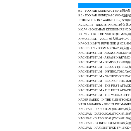
9.0 - TOO FAR GONE(APCY-8042)
9.0 - TOO FAR GONE(GAPCY-8042
ETHERVOID -
IN SWARMS OF~(PS59)
輸
N.J.D.O.T.S
-
NJDOTS
(INRI-001)輸入盤
N.O.W -
BOHEMIAN KINGDOM
(RBNC
N.O.W -
FORCE OF NATURE
(ESM204
N.W.O.B.H.M.
-
VOL.1
()輸入盤.Aランク.
N.W.O.B.H.M/'79 REVISITED (PHC
NACHIBLUT -
DOGMA
(NPR431)輸入盤
NACHTMYSTIUM - ASSASSINS(CM84
NACHTMYSTIUM - ASSASSINS(DYM
NACHTMYSTIUM - DEMISE(AKK003
NACHTMYSTIUM - EULOGY4(THR 5
NACHTMYSTIUM - INSTINC:TDECA
NACHTMYSTIUM - NACHTMYSTIUM
NACHTMYSTIUM - REIGN OF THE M
NACHTMYSTIUM - THE FIRST ATTA
NACHTMYSTIUM - THE FIRST ATTA
NACHTMYSTIUM - THE WORLD LEFT
NADER SADEK
-
IN THE FLESH
(SOM2
NAER MATARON
-
DISCIPLINE MANIF
NAGLFAR - DIABOLICAL(REG1025)
NAGLFAR - DIABOLICAL(TFCK-87
NAGLFAR - DIABOLICAL(TFCK-87
NAGLFAR
-
EX INFERIS
(CM8003)輸入
NAGLFAR - HARVEST(TFCK-87413