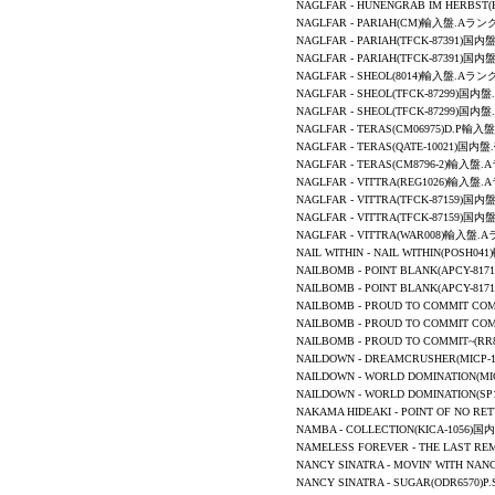
NAGLFAR
-
HUNENGRAB IM HERBST
NAGLFAR
-
PARIAH
(CM)輸入盤.Aランク
NAGLFAR - PARIAH(TFCK-87391)
NAGLFAR - PARIAH(TFCK-87391)
NAGLFAR - SHEOL(8014)輸入盤.Aランク
NAGLFAR - SHEOL(TFCK-87299)国
NAGLFAR - SHEOL(TFCK-87299)国
NAGLFAR
-
TERAS
(CM06975)D.P輸入
NAGLFAR
-
TERAS
(QATE-10021)国内
NAGLFAR
-
TERAS
(CM8796-2)輸入盤.
NAGLFAR - VITTRA(REG1026)輸入盤.
NAGLFAR - VITTRA(TFCK-87159)
NAGLFAR - VITTRA(TFCK-87159)
NAGLFAR - VITTRA(WAR008)輸入盤.
NAIL WITHIN - NAIL WITHIN(POSH
NAILBOMB - POINT BLANK(APCY-
NAILBOMB - POINT BLANK(APCY-
NAILBOMB - PROUD TO COMMIT C
NAILBOMB - PROUD TO COMMIT C
NAILBOMB - PROUD TO COMMIT~(R
NAILDOWN
-
DREAMCRUSHER
(MICP
NAILDOWN
- WORLD DOMINATION(
NAILDOWN
- WORLD DOMINATION(S
NAKAMA HIDEAKI - POINT OF NO R
NAMBA
-
COLLECTION
(KICA-1056)
NAMELESS FOREVER
-
THE LAST R
NANCY SINATRA -
MOVIN' WITH NAN
NANCY SINATRA -
SUGAR
(ODR6570