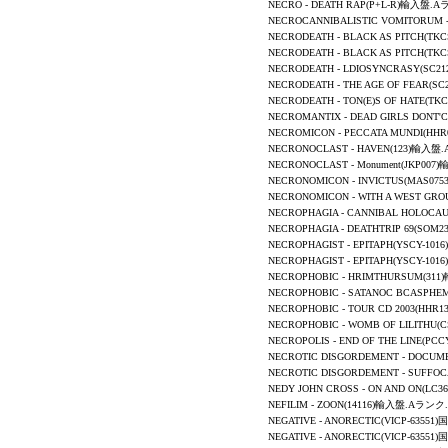
NECRO -
DEATH RAP
(P+L-R)輸入盤.A
NECROCANNIBALISTIC VOMITORUM
NECRODEATH - BLACK AS PITCH(T
NECRODEATH - BLACK AS PITCH(T
NECRODEATH
- LDIOSYNCRASY(SC212
NECRODEATH - THE AGE OF FEAR(S
NECRODEATH - TON(E)S OF HATE(
NECROMANTIX - DEAD GIRLS DONT
NECROMICON
-
PECCATA MUNDI
(HH
NECRONOCLAST - HAVEN
(123
)輸入盤.
NECRONOCLAST - Monument
(JKP007
)
NECRONOMICON
- INVICTUS(MAS0
NECRONOMICON
-
WITH A WEST GRO
NECROPHAGIA - CANNIBAL HOLOCAUS
NECROPHAGIA - DEATHTRIP 69(SOM23
NECROPHAGIST - EPITAPH(YSCY-1
NECROPHAGIST - EPITAPH(YSCY-1
NECROPHOBIC
- HRIMTHURSUM(31
NECROPHOBIC
- SATANOC BCASPHE
NECROPHOBIC
- TOUR CD 2003(HH
NECROPHOBIC
- WOMB OF LILITHU
NECROPOLIS - END OF THE LINE(P
NECROTIC DISGORDEMENT
-
DOCUME
NECROTIC DISGORDEMENT
-
SUFFOCA
NEDY JOHN CROSS - ON AND ON(L
NEFILIM - ZOON(14116)輸入盤.Aランク.
NEGATIVE - ANORECTIC(VICP-635
NEGATIVE - ANORECTIC(VICP-635